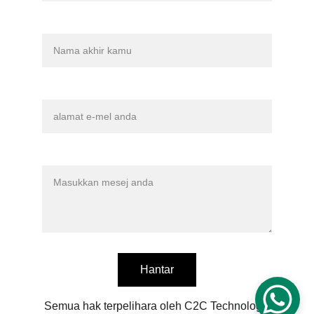
Nama terakhir
Emel anda*
Mesej*
Hantar
Semua hak terpelihara oleh C2C Technology 