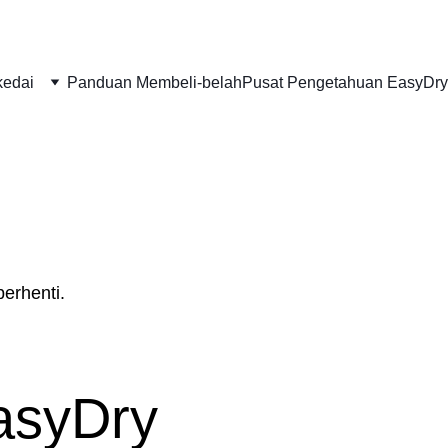
kedai
Panduan Membeli-belah
Pusat Pengetahuan EasyDry
berhenti.
asyDry