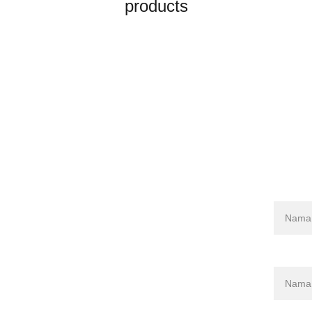
products
Nama
Nama te
Kedai-DDC
K
edai-TPLok