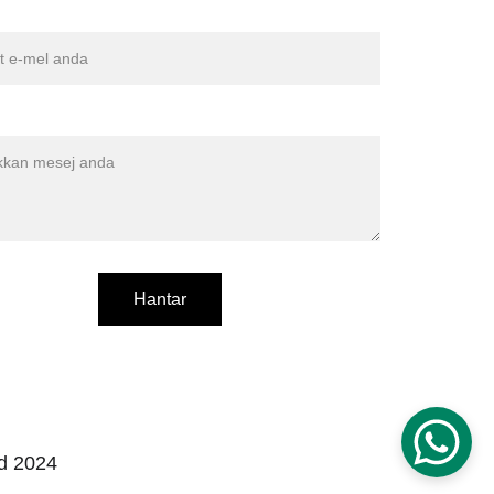
nda*
Hantar
d 2024