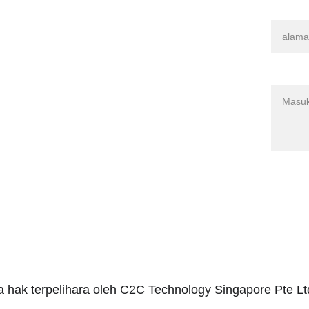
Emel a
Pengganding Shop-API
Kedai-Tudung Debu & Aksesori
Mesej*
penghantaran
Dasar Kedai
 hak terpelihara oleh C2C Technology Singapore Pte Lt