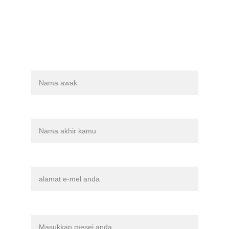
Dasar Kedai
Nama
Nama terakhir
Emel anda*
Mesej*