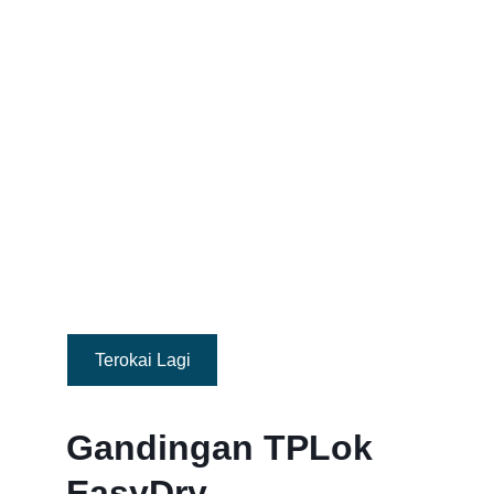
Terokai Lagi
Gandingan TPLok 
EasyDry