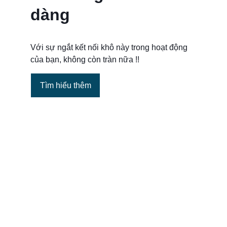
dàng 
Với sự ngắt kết nối khô này trong hoạt động 
của bạn, không còn tràn nữa !! 
Tìm hiểu thêm
Không nhỏ giọt / không tràn nữa
Để bảo vệ môi trường và nhân viên, giảm 
thiểu tiếp xúc với chất lỏng và loại bỏ việc 
dọn dẹp hoặc đổ tốn kém.