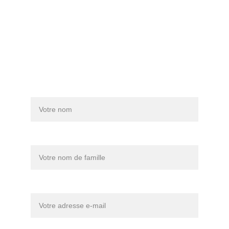
Expédition
Politique du magasin
Nom
Nom de famille
Votre email*