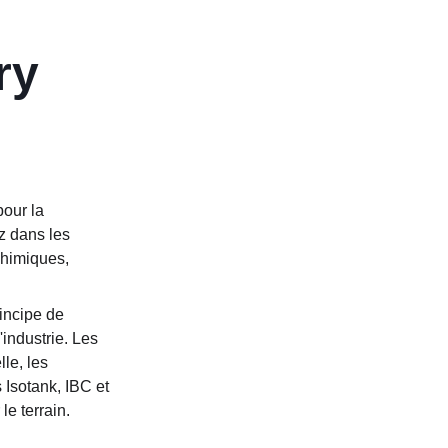
ry 
our la 
z dans les 
chimiques, 
incipe de 
industrie. Les 
le, les 
 Isotank, IBC et 
le terrain.