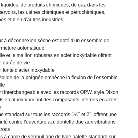
liquides, de produits chimiques, de gaz dans les 
ervoirs, les usines chimiques et pétrochimiques, 
es et bien d'autres industries.
:
r à déconnexion sèche est doté d'un ensemble de 
ermeture automatique
le et le maillon robustes en acier inoxydable offrent 
 durée de vie
 fonte d'acier inoxydable
n solide de la poignée empêche la flexion de l'ensemble 
lle
t interchangeable avec les raccords OPW, style Dixon
ds en aluminium ont des composants internes en acier 
e
e standard sur tous les raccords 1½" et 2", offrent une 
rité contre l'ouverture accidentelle due aux vibrations 
crocs
s à came de verrouillage de type palette standard sur 