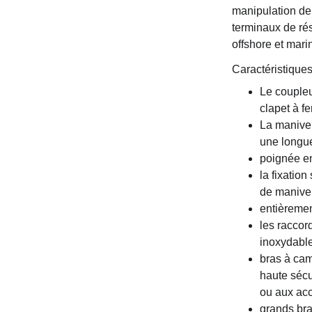
manipulation de 
terminaux de rés
offshore et marin
Caractéristiques
Le coupleu
clapet à f
La manivel
une longue
poignée en
la fixatio
de manive
entièremen
les raccor
inoxydabl
bras à cam
haute sécu
ou aux ac
grands bra