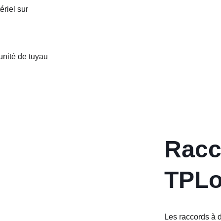
riel sur 
unité de tuyau 
Racc
TPL
Les raccords à d