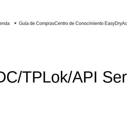
ienda
Guía de Compras
Centro de Conocimiento EasyDry
Ac
DC/TPLok/API Ser