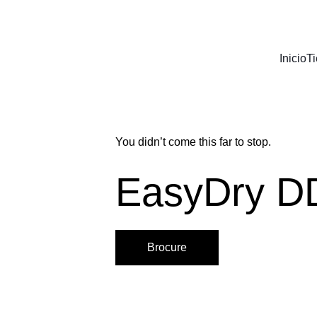
Inicio
T
You didn’t come this far to stop. 
EasyDry D
Brocure