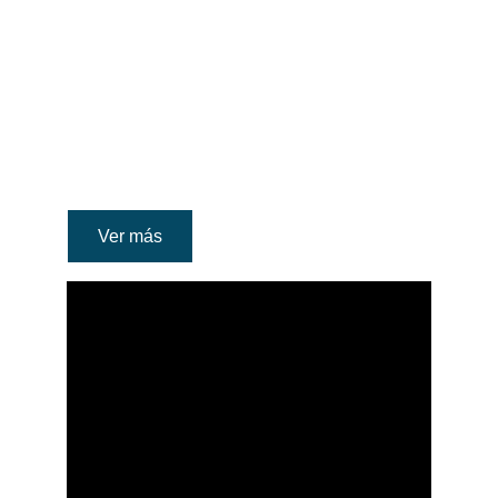
Disconnect 
como nunca 
antes
Ver más