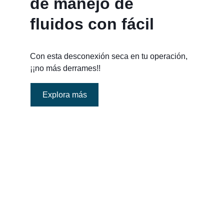
de manejo de 
fluidos con fácil 
Con esta desconexión seca en tu operación, 
¡¡no más derrames!! 
Explora más
Sin goteos/No más derrames
Para proteger el medio ambiente y a los 
empleados, minimice la exposición a fluidos 
y elimine costosas limpiezas o derrames.