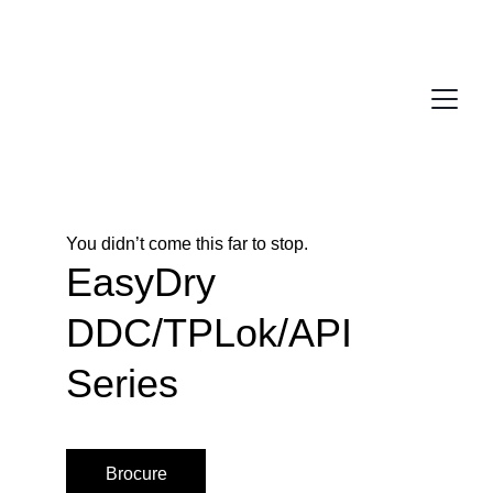
You didn’t come this far to stop. 
EasyDry 
DDC/TPLok/API 
Series
Brocure