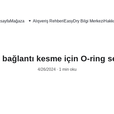
sayfa
Mağaza
Alışveriş Rehberi
EasyDry Bilgi Merkezi
Hakk
 bağlantı kesme için O-ring s
4/26/2024
1 min oku