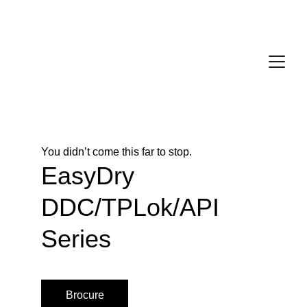
You didn’t come this far to stop. 
EasyDry 
DDC/TPLok/API 
Series
Brocure